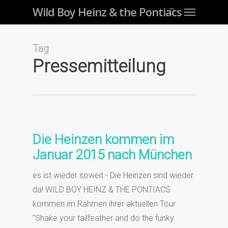
Menu
Skip
Wild Boy Heinz & the Pontiacs
to
main
Tag
content
Pressemitteilung
Die Heinzen kommen im
Januar 2015 nach München
es ist wieder soweit - Die Heinzen sind wieder
da! WILD BOY HEINZ & THE PONTIACS
kommen im Rahmen ihrer aktuellen Tour
"Shake your tailfeather and do the funky