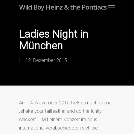
Menu
Skip
Wild Boy Heinz & the Pontiacs
to
main
content
Ladies Night in
München
12. Dezember 2015
Am 14. November 2015 hieß es noch einmal
„shake your tailfeather and do the funky
chicken“ – Mit einem Konzert im haus
international verabschiedeten sich die