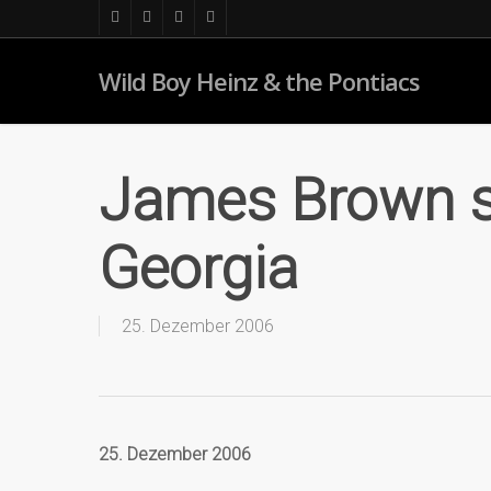
Skip
facebook
youtube
instagram
soundcloud
to
main
Wild Boy Heinz & the Pontiacs
content
James Brown st
Georgia
25. Dezember 2006
25. Dezember 2006