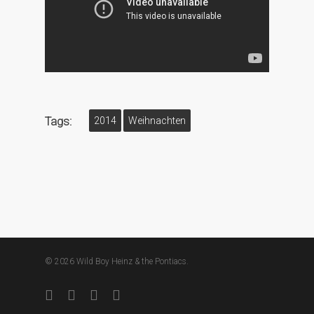
Tags:
2014
Weihnachten
© 2026 Wild Boy Heinz & the Pontiacs.
facebook
youtube
instagram
soundcloud