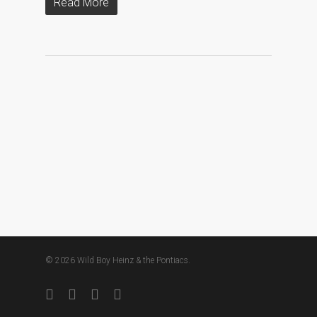
Read More
© 2026 Wild Boy Heinz & the Pontiacs.
facebook
youtube
instagram
soundcloud