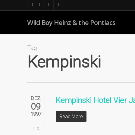
Skip
facebook
youtube
instagram
soundcloud
to
main
Wild Boy Heinz & the Pontiacs
content
Tag
Kempinski
DEZ.
Kempinski Hotel Vier 
09
1997
Read More
0