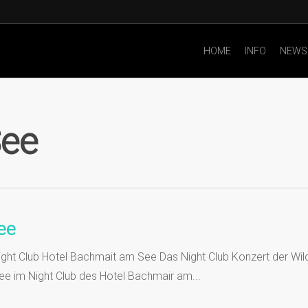
HOME
INFO
NEWS
ee
ee
ght Club Hotel Bachmait am See Das Night Club Konzert der Wil
e im Night Club des Hotel Bachmair am...