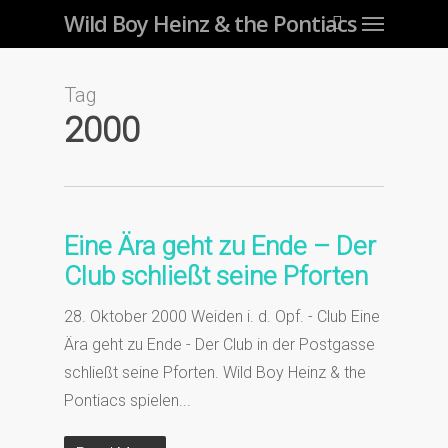
Menu
Skip
Wild Boy Heinz & the Pontiacs
to
main
Tag
content
2000
Eine Ära geht zu Ende – Der
Club schließt seine Pforten
28. Oktober 2000 Weiden i. d. Opf. - Club Eine
Ära geht zu Ende - Der Club in der Postgasse
schließt seine Pforten. Wild Boy Heinz & the
Pontiacs spielen...