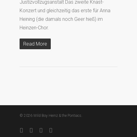
Justizvollzugsanstalt Das zweite Knast-
Konzert und gleichzeitig das erste für Anna
Heining (die damals noch Geer hieß) im
Heinzen-Chor.
Read More
© 2026 Wild Boy Heinz & the Pontiacs.
facebook
youtube
instagram
soundcloud