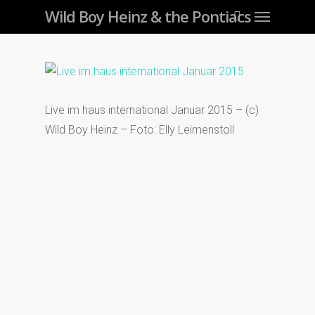
Menu
Skip
Wild Boy Heinz & the Pontiacs
to
main
content
Live im haus international Januar 2015 – (c)
Wild Boy Heinz – Foto: Elly Leimenstoll